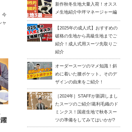
新作秋冬生地大量入荷！オスス
メ生地紹介中坪マネージャー編
、今
シャ
【2025年の成人式】おすすめの
破格の生地から高級生地までご
紹介！成人式用スーツ先取りご
紹介
オーダースーツのマメ知識！斜
めに着いた腰ポケット。そのデ
ザインの由来をご紹介！
［2024年］STAFFが新調しまし
たスーツのご紹介!葛利毛織のド
た
ミンクス！国産生地で秋冬スー
活躍
ツの準備をしてみてはいかが?