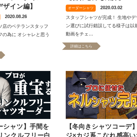
デザイン編】
2020.03.02
オーダーシャツ
2020.08.26
スタッフシャツが完成！ 生地やデ
ン選びに試行錯誤してる様子は以
ツ店のベテランスタッフ
動画をチェ…
フの為に オシャレと思う
詳細はこちら
ーシャツ】手間を
【冬向きシャツコーデ
リンクルフリー白
ジ×カジ系こなれ感高い