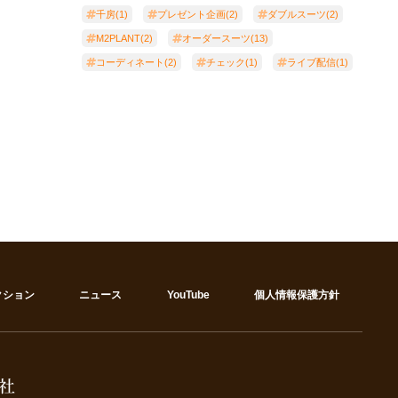
千房(1)
プレゼント企画(2)
ダブルスーツ(2)
M2PLANT(2)
オーダースーツ(13)
コーディネート(2)
チェック(1)
ライブ配信(1)
クション
ニュース
YouTube
個人情報保護方針