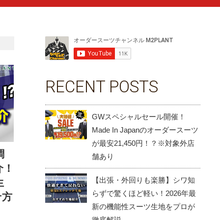
RECENT POSTS
GWスペシャルセール開催！
Made In Japanのオーダースーツ
が最安21,450円！？※対象外店
調
舗あり
介！
【出張・外回りも楽勝】シワ知
生
らずで驚くほど軽い！2026年最
せ方
新の機能性スーツ生地をプロが
徹底解説