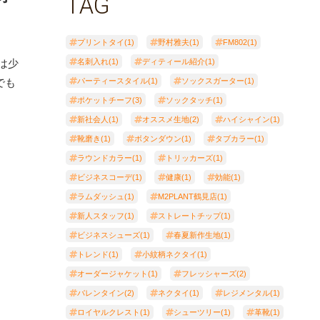
TAG
プリントタイ(1)
野村雅夫(1)
FM802(1)
は少
名刺入れ(1)
ディティール紹介(1)
でも
パーティースタイル(1)
ソックスガーター(1)
ポケットチーフ(3)
ソックタッチ(1)
新社会人(1)
オススメ生地(2)
ハイシャイン(1)
靴磨き(1)
ボタンダウン(1)
タブカラー(1)
ラウンドカラー(1)
トリッカーズ(1)
ビジネスコーデ(1)
健康(1)
効能(1)
ラムダッシュ(1)
M2PLANT鶴見店(1)
新人スタッフ(1)
ストレートチップ(1)
ビジネスシューズ(1)
春夏新作生地(1)
トレンド(1)
小紋柄ネクタイ(1)
オーダージャケット(1)
フレッシャーズ(2)
バレンタイン(2)
ネクタイ(1)
レジメンタル(1)
ロイヤルクレスト(1)
シューツリー(1)
革靴(1)