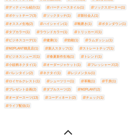
ディティール紹介(1)
パーティースタイル(1)
ソックスガーター(1)
ポケットチーフ(3)
ソックタッチ(1)
新社会人(1)
オススメ生地(2)
ハイシャイン(1)
靴磨き(1)
ボタンダウン(1)
タブカラー(1)
ラウンドカラー(1)
トリッカーズ(1)
ビジネスコーデ(1)
健康(1)
効能(1)
ラムダッシュ(1)
M2PLANT鶴見店(1)
新人スタッフ(1)
ストレートチップ(1)
ビジネスシューズ(1)
春夏新作生地(1)
トレンド(1)
小紋柄ネクタイ(1)
オーダージャケット(1)
フレッシャーズ(2)
バレンタイン(2)
ネクタイ(1)
レジメンタル(1)
ロイヤルクレスト(1)
シューツリー(1)
革靴(1)
千房(1)
プレゼント企画(2)
ダブルスーツ(2)
M2PLANT(2)
オーダースーツ(13)
コーディネート(2)
チェック(1)
ライブ配信(1)