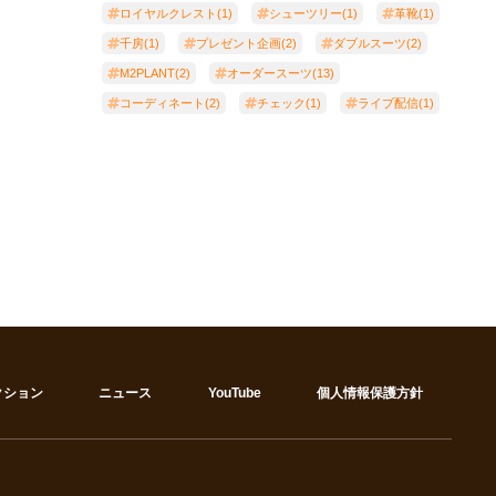
ロイヤルクレスト(1)
シューツリー(1)
革靴(1)
千房(1)
プレゼント企画(2)
ダブルスーツ(2)
M2PLANT(2)
オーダースーツ(13)
コーディネート(2)
チェック(1)
ライブ配信(1)
クション
ニュース
YouTube
個人情報保護方針