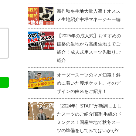
新作秋冬生地大量入荷！オスス
メ生地紹介中坪マネージャー編
【2025年の成人式】おすすめの
破格の生地から高級生地までご
紹介！成人式用スーツ先取りご
紹介
オーダースーツのマメ知識！斜
めに着いた腰ポケット。そのデ
ザインの由来をご紹介！
［2024年］STAFFが新調しまし
たスーツのご紹介!葛利毛織のド
ミンクス！国産生地で秋冬スー
ツの準備をしてみてはいかが?