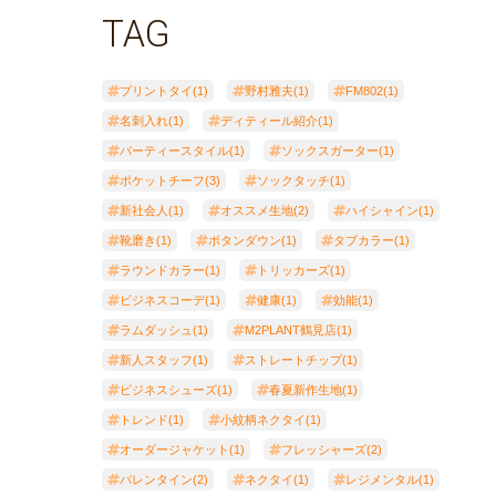
TAG
プリントタイ(1)
野村雅夫(1)
FM802(1)
名刺入れ(1)
ディティール紹介(1)
パーティースタイル(1)
ソックスガーター(1)
ポケットチーフ(3)
ソックタッチ(1)
新社会人(1)
オススメ生地(2)
ハイシャイン(1)
靴磨き(1)
ボタンダウン(1)
タブカラー(1)
ラウンドカラー(1)
トリッカーズ(1)
ビジネスコーデ(1)
健康(1)
効能(1)
ラムダッシュ(1)
M2PLANT鶴見店(1)
新人スタッフ(1)
ストレートチップ(1)
ビジネスシューズ(1)
春夏新作生地(1)
トレンド(1)
小紋柄ネクタイ(1)
オーダージャケット(1)
フレッシャーズ(2)
バレンタイン(2)
ネクタイ(1)
レジメンタル(1)