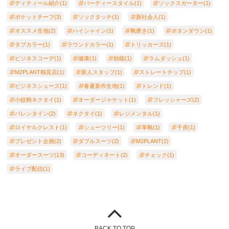
ディティール紹介(1)
パーティースタイル(1)
ソックスガーター(1)
ポケットチーフ(3)
ソックタッチ(1)
新社会人(1)
オススメ生地(2)
ハイシャイン(1)
靴磨き(1)
ボタンダウン(1)
タブカラー(1)
ラウンドカラー(1)
トリッカーズ(1)
ビジネスコーデ(1)
健康(1)
効能(1)
ラムダッシュ(1)
M2PLANT鶴見店(1)
新人スタッフ(1)
ストレートチップ(1)
ビジネスシューズ(1)
春夏新作生地(1)
トレンド(1)
小紋柄ネクタイ(1)
オーダージャケット(1)
フレッシャーズ(2)
バレンタイン(2)
ネクタイ(1)
レジメンタル(1)
ロイヤルクレスト(1)
シューツリー(1)
革靴(1)
千房(1)
プレゼント企画(2)
ダブルスーツ(2)
M2PLANT(2)
オーダースーツ(13)
コーディネート(2)
チェック(1)
ライブ配信(1)
BACK TO TOP