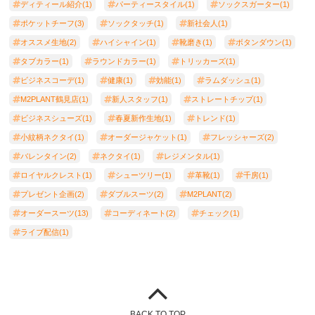
ディティール紹介(1)
パーティースタイル(1)
ソックスガーター(1)
ポケットチーフ(3)
ソックタッチ(1)
新社会人(1)
オススメ生地(2)
ハイシャイン(1)
靴磨き(1)
ボタンダウン(1)
タブカラー(1)
ラウンドカラー(1)
トリッカーズ(1)
ビジネスコーデ(1)
健康(1)
効能(1)
ラムダッシュ(1)
M2PLANT鶴見店(1)
新人スタッフ(1)
ストレートチップ(1)
ビジネスシューズ(1)
春夏新作生地(1)
トレンド(1)
小紋柄ネクタイ(1)
オーダージャケット(1)
フレッシャーズ(2)
バレンタイン(2)
ネクタイ(1)
レジメンタル(1)
ロイヤルクレスト(1)
シューツリー(1)
革靴(1)
千房(1)
プレゼント企画(2)
ダブルスーツ(2)
M2PLANT(2)
オーダースーツ(13)
コーディネート(2)
チェック(1)
ライブ配信(1)
BACK TO TOP